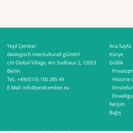
Yeşil Çember
Ana Sayfa
ökologisch interkulturell gGmbH
Künye
c/o Global Village, Am Sudhaus 2, 12053
Gizlilik
Berlin
Privatsp
Tel.:
+49(0)155 100 285 49
Historie 
E-Mail:
info@yesilcember.eu
Einstell
Einwilli
İletişim
Bağış