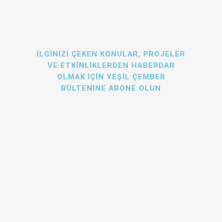
İLGINIZI ÇEKEN KONULAR, PROJELER
VE ETKINLIKLERDEN HABERDAR
OLMAK IÇIN YEŞIL ÇEMBER
BÜLTENINE ABONE OLUN
Yeşil Çember'in
gizlilik politikasını
okudum ve
kabul ediyorum. Onay, info@yesilcember.eu e-
posta adresi altında herhangi bir zamanda herhangi
bir sebep gösterilmeden iptal edilebilir.