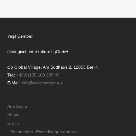
Yeşil Çember
ökologisch interkulturell gGmbH
c/o Global Village, Am Sudhaus 2, 12053 Berlin
Tel.:
+49(0)155 100 285 49
E-Mail:
info@yesilcember.eu
Ana Sayfa
Künye
Gizlilik
Privatsphäre-Einstellungen ändern