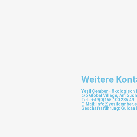
jederzeit per E-Mail 
das Einverständnis zu
Weitere Kont
Yeşil Çember - ökologisch 
c/o Global Village, Am Sudh
Tel.: +49(0)155 100 285 49
E-Mail: info@yesilcember.
Geschäftsführung: Gülcan 