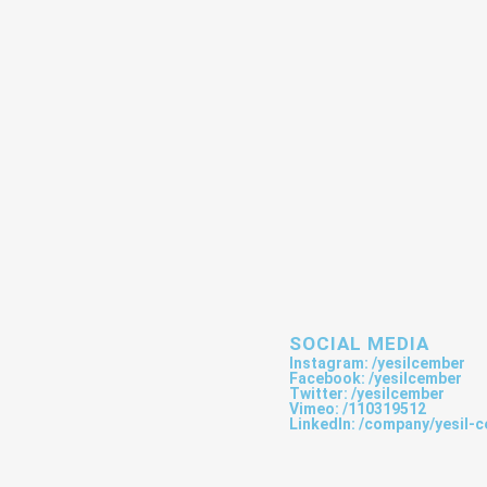
SOCIAL MEDIA
Instagram: /yesilcember
Facebook: /yesilcember
Twitter: /yesilcember
Vimeo: /110319512
LinkedIn: /company/yesil-