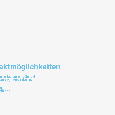
an info@yesilcember.eu erhalten werden. Unter den selben Kontaktdaten
r Speicherung der Daten frei widerrufen werden.
aktmöglichkeiten
interkulturell gGmbH
aus 2, 12053 Berlin
eu
Nitsch