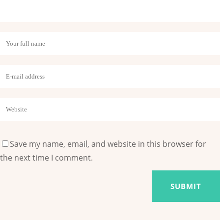
hem de tasarruf et!
Saat: 13:30 – 14:30: Kombucha’ya giriş:
Bu popüler probiyotik
içeceği kendimiz yapmak için temel bilgileri öğreniyoruz!
Saat:15.00 – 16:00: Kendi meyve suyunuzu yapın:
Bölgenin
elmalarının tadı işte böyle çıkar!
Kayıt için bağlantı:
https://bit.ly/sc-mitmachtag
Save my name, email, and website in this browser for
the next time I comment.