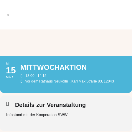
MI
MITTWOCHAKTION
15
13:00 - 14:15
MÄR
vor dem Rathaus Neukölln
, Karl Max Straße 83, 12043
Details zur Veranstaltung
Infostand mit der Kooperation SWW