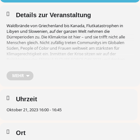
Details zur Veranstaltung
Waldbrände von Griechenland bis Kanada, Flutkatastrophen in
Libyen und Slowenien, auf der ganzen Welt nehmen die
Dürreperioden zu. Die Klimakrise ist hier – und sie trifft nicht alle
Menschen gleich. Nicht zufällig treten Communitys im Globalen
Süden, People of Color und Frauen weltweit am stärksten für
Klimagerechtigkeit ein. Inmitten der Krise sitzen wir auf der
Politikbühne des FEMALE FUTURE FORCE DAY 2023 und denken
über Lösungen für ein gutes Leben nach, wir sprechen über
Solidarität und einen Neuanfang für alle. Wir fragen: Wie sollte der
MEHR
Kampf gegen die Klimakrise aussehen, in einer Welt in der sich die
Krisen überlappen und nicht alle Menschen mitgedacht werden?
Und was müssen wir jetzt tun? Darüber sprechen wir mit Louisa
Dellert, Ricarda Lang, Gülcan Nitsch und Carolin Stüdemann.
Uhrzeit
Für weitere Informationen : https://editionf.com/fff-day-programm/
Oktober 21, 2023 16:00 - 16:45
***
Yunanistan’dan Kanada’ya orman yangınları, Libya ve Slovenya’da
seller, kuraklıklar tüm dünyada artıyor. İklim krizi burada ve tüm
Ort
insanları eşit derecede etkilemiyor. Küresel Güney’deki toplulukların,
beyaz olmayan insanların ve dünyanın dört bir yanındaki kadınların