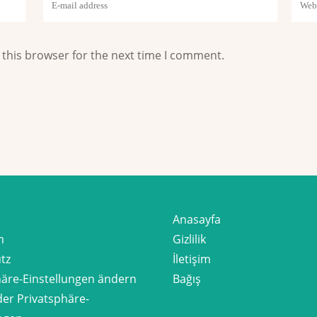
 this browser for the next time I comment.
Anasayfa
m
Gizlilik
tz
İletişim
häre-Einstellungen ändern
Bağış
der Privatsphäre-