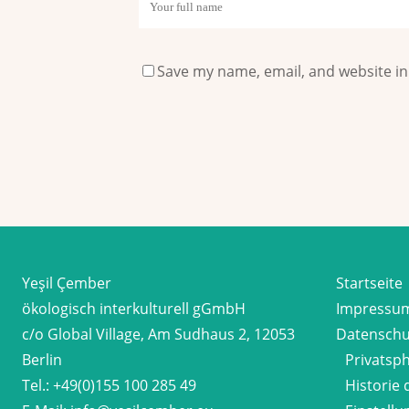
Save my name, email, and website in
Yeşil Çember
Startseite
ökologisch interkulturell gGmbH
Impressu
c/o Global Village, Am Sudhaus 2, 12053
Datenschu
Berlin
Privatsp
Tel.:
+49(0)155 100 285 49
Historie 