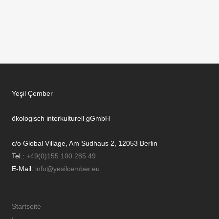
der E-Mail-Adresse info@yesilcember.eu kann das
Einverständnis jederzeit frei widerrufen werden.
Yeşil Çember
ökologisch interkulturell gGmbH
c/o Global Village, Am Sudhaus 2, 12053 Berlin
Tel.:
+49(0)155 100 285 49
E-Mail:
info@yesilcember.eu
Startseite