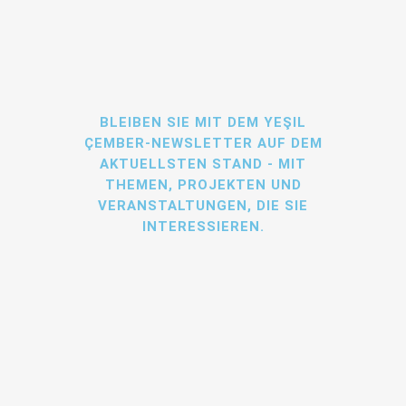
BLEIBEN SIE MIT DEM YEŞIL
ÇEMBER-NEWSLETTER AUF DEM
AKTUELLSTEN STAND - MIT
THEMEN, PROJEKTEN UND
VERANSTALTUNGEN, DIE SIE
INTERESSIEREN.
Ich habe die
Datenschutzbestimmungen
von
Yeşil Çember gelesen und akzeptiere diese. Unter