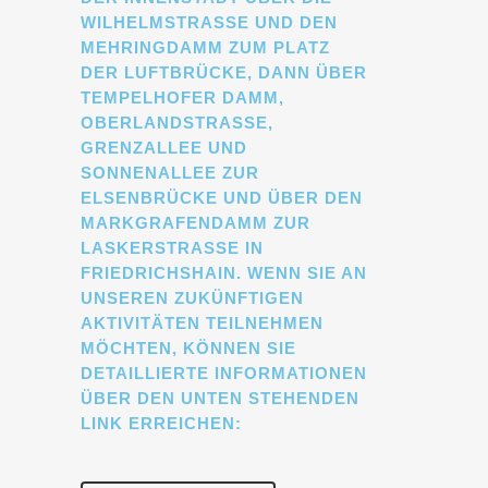
ILHELMSTRASSE UND DEN ME
HRINGDAMM ZUM PLATZ DE
R LUFTBRÜCKE, DANN ÜBER TE
MPELHOFER DAMM, OB
ERLANDSTRASSE, GRE
NZALLEE UND SON
NENALLEE ZUR ELS
ENBRÜCKE UND ÜBER DEN MAR
KGRAFENDAMM ZUR LAS
KERSTRASSE IN FRIE
DRICHSHAIN. WENN SIE AN UNSE
REN ZUKÜNFTIGEN AKTI
VITÄTEN TEILNEHMEN MÖCH
TEN, KÖNNEN SIE DETA
ILLIERTE INFORMATIONEN ÜBER
DEN UNTEN STEHENDEN LINK
ERREICHEN: