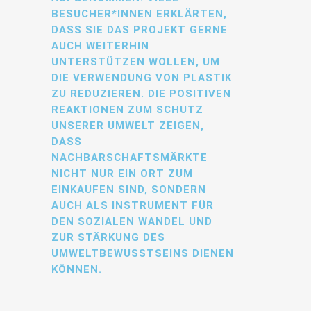
ESUCHER*INNEN ERKLÄRTEN, D
ASS SIE DAS PROJEKT GERNE A
UCH WEITERHIN U
NTERSTÜTZEN WOLLEN, UM D
IE VERWENDUNG VON PLASTIK Z
U REDUZIEREN. DIE POSITIVEN R
EAKTIONEN ZUM SCHUTZ U
NSERER UMWELT ZEIGEN, D
ASS N
ACHBARSCHAFTSMÄRKTE N
ICHT NUR EIN ORT ZUM E
INKAUFEN SIND, SONDERN A
UCH ALS INSTRUMENT FÜR D
EN SOZIALEN WANDEL UND Z
UR STÄRKUNG DES U
MWELTBEWUSSTSEINS DIENEN K
ÖNNEN.