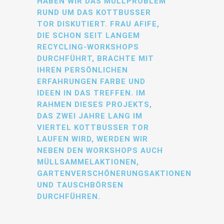
ABEN WIR DAS MÜLLPROBLEM R
UND UM DAS KOTTBUSSER T
OR DISKUTIERT. FRAU AFIFE, D
IE SCHON SEIT LANGEM R
ECYCLING-WORKSHOPS D
URCHFÜHRT, BRACHTE MIT I
HREN PERSÖNLICHEN E
RFAHRUNGEN FARBE UND I
DEEN IN DAS TREFFEN. IM R
AHMEN DIESES PROJEKTS, D
AS ZWEI JAHRE LANG IM V
IERTEL KOTTBUSSER TOR L
AUFEN WIRD, WERDEN WIR N
EBEN DEN WORKSHOPS AUCH M
ÜLLSAMMELAKTIONEN, G
ARTENVERSCHÖNERUNGSAKTIONEN U
ND TAUSCHBÖRSEN D
URCHFÜHREN.